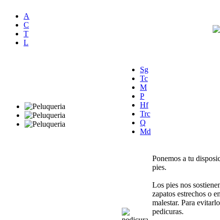
A
C
T
L
Sg
Tc
M
P
Hf
Trc
Q
Md
Ponemos a tu disposic
pies.
Los pies nos sostiene
zapatos estrechos o e
malestar. Para evitarl
pedicuras.