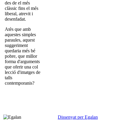
des de el més
clàssic fins el més
liberal, atrevit i
desenfadat.
Atès que amb
aquestes simples
paraules, aquest
suggeriment
quedaria més bé
pobre, que millor
forma d'arguments
que oferir una col
lecció d'imatges de
talls
contemporanis?
Dissenyat per
Egalan