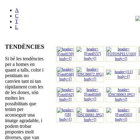
A
C
T
L
TENDÈNCIES
Si bé les tendències
per a homes en
quant a talls, color i
pentinats no
canvien tant ni tan
ràpidament com les
de les dones, són
moltes les
possibilitats que
tenim per
aconseguir una
imatge agradable, i
podem trobar
propostes molt
diverses, que van